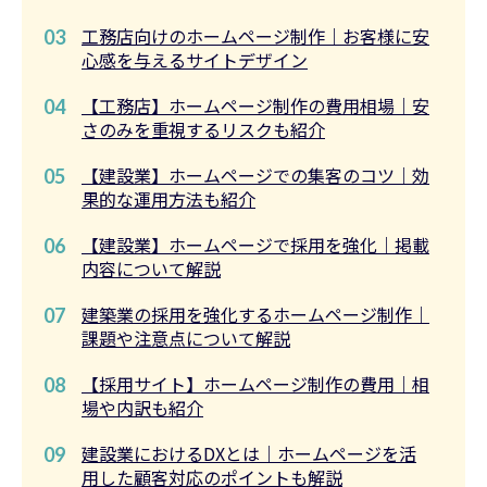
工務店向けのホームページ制作｜お客様に安
03
心感を与えるサイトデザイン
【工務店】ホームページ制作の費用相場｜安
04
さのみを重視するリスクも紹介
【建設業】ホームページでの集客のコツ｜効
05
果的な運用方法も紹介
【建設業】ホームページで採用を強化｜掲載
06
内容について解説
建築業の採用を強化するホームページ制作｜
07
課題や注意点について解説
【採用サイト】ホームページ制作の費用｜相
08
場や内訳も紹介
建設業におけるDXとは｜ホームページを活
09
用した顧客対応のポイントも解説